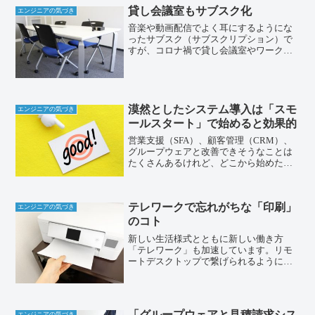
貸し会議室もサブスク化
エンジニアの気づき
音楽や動画配信でよく耳にするようにな
ったサブスク（サブスクリプション）で
すが、コロナ禍で貸し会議室やワークス
ペースのサブスクも登場しているようで
す。会議室を人が集まる場所として利用
するのではなく、オフィス分割やテレワ
ークで月額利用するといっ...
漠然としたシステム導入は「スモ
エンジニアの気づき
ールスタート」で始めると効果的
営業支援（SFA）、顧客管理（CRM）、
グループウェアと改善できそうなことは
たくさんあるけれど、どこから始めたら
よいかが分からない。そんな漠然とした
状態でなかなか先に進まない（相談でき
ない）といった方も意外にいらっしゃる
テレワークで忘れがちな「印刷」
のが実状です。まずは...
エンジニアの気づき
のコト
新しい生活様式とともに新しい働き方
「テレワーク」も加速しています。リモ
ートデスクトップで繋げられるようにな
っているから困っていない。むしろ会社
で使っている使い慣れたパソコンの画面
がそのまま使えるのでいい感じ。という
方もいらっしゃるようですが...
「グループウェアと見積請求シス
エンジニアの気づき