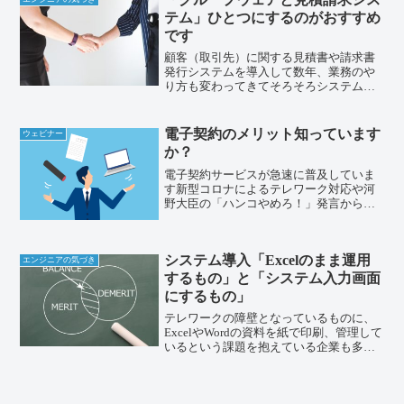
テム」ひとつにするのがおすすめ
です
顧客（取引先）に関する見積書や請求書
発行システムを導入して数年、業務のや
り方も変わってきてそろそろシステムの
見直しをお考えとのことですが...よくある
ひとつのきっかけでした。「他のシステ
ムは担当者が違うので、今回は考えてい
電子契約のメリット知っています
ウェビナー
ない」「グループウ...
か？
電子契約サービスが急速に普及していま
す新型コロナによるテレワーク対応や河
野大臣の「ハンコやめろ！」発言から電
子契約とは？を知った方も多いかと思い
ます。契約書作成の多い不動産業界など
では、印紙コスト削減メリットもあり数
システム導入「Excelのまま運用
年前より導入が進んでいま...
エンジニアの気づき
するもの」と「システム入力画面
にするもの」
テレワークの障壁となっているものに、
ExcelやWordの資料を紙で印刷、管理して
いるという課題を抱えている企業も多い
そうです。また、それらをシステム導入
で解決したいとお悩みの企業も多いで
す。システム開発のご相談の中で、よく