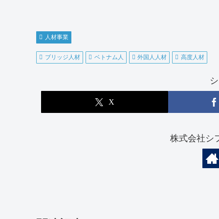
人材事業
ブリッジ人材
ベトナム人
外国人人材
高度人材
シ
X
株式会社シ