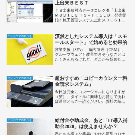
上出来ＢＥＳＴ
ＴＳ出来形対応データコレクタ「上出来
ＭＯＢＩＬＥ ＴＳ－ＦＩＥＬＤ」発売開
始！施工管理システム上出来ＢＥＳＴの
「土木測量システム」と「ＴＳ出来形オ
プション」で基本設計データを作成し
「ＴＳ－ＦＩＥＬＤ」と接続したＴＳ出
漠然としたシステム導入は「スモ
エンジニアの気づき
来形対応トータルステーシ...
ールスタート」で始めると効果的
営業支援（SFA）、顧客管理（CRM）、
グループウェアと改善できそうなことは
たくさんあるけれど、どこから始めたら
よいかが分からない。そんな漠然とした
状態でなかなか先に進まない（相談でき
ない）といった方も意外にいらっしゃる
超おすすめ「コピーカウンター料
のが実状です。まずは...
エンジニアの気づき
金請求システム」
今日は完全にコマーシャルになりますが
（笑）、タイトルに興味をお持ちであれ
ば是非ともご一読ください。弊社の統合
クラウドシステム「Venus Cloud」には...
ある業種に特化したエディション（種
類）があります。それは、「コピーカウ
給付金や助成金、あと「IT導入補
ンター料金...
エンジニアの気づき
助金2020」は使えませんか？
私たちも様々な業界における新型コロナ