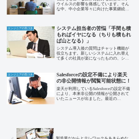
ウイルスの影響を痛感しています。そん
な中、中小企業等々に向けた事業継続の
ための「持続化給付金」や「雇用調整助
成金」はメディアで多く取り上げられて
いますが．．．「IT導入補助金2020」は
システム担当者の苦悩「手間も積
正直、知る人ぞ知る...
エンジニアの気づき
もればイヤになる（ちりも積もれ
ば山となる）」
システム導入後の質問はチャット機能が
役立ちます。新しいシステムに入れ替え
て多くの社員が楽になったものの、シス
テム導入を担当した自分の方は社内から
の質問が集中して正直ちょっと面倒。・
急いでいるわけではないけど疑問に感じ
Salesforceの設定不備により楽天
エンジニアの気づき
たこと・電話を掛けたけど...
の非公開情報が閲覧可能状態に！
楽天が利用しているSalesforceの設定不備
により、本来非公開の情報が公開されて
いたニュースが出ました。最近の
Salesforceに関しては、設定ミスによるデ
ータ権限不備が多く発生しているようで
す。Salesforceからもゲストユーザ...
製造業だからとテレワークをあきらめな