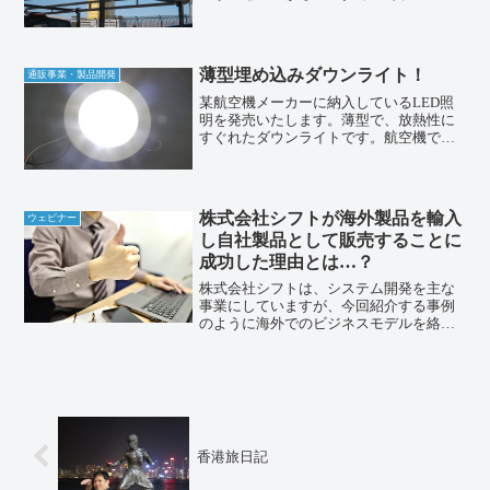
スに出発！まずは腹ごしらえどこにもあ
るマクドナルド！すべてがビッグサイズ
見えてきました、ラスベガス！マンダリ
ンベイサーカス・サーカス...
薄型埋め込みダウンライト！
通販事業・製品開発
某航空機メーカーに納入しているLED照
明を発売いたします。薄型で、放熱性に
すぐれたダウンライトです。航空機で求
められるスペースと放熱性を実現した信
頼性の高いLED照明です。多くの特許を
取得しています。エコゾーン：ドライバ
ー（電源）別体型ドラ...
株式会社シフトが海外製品を輸入
ウェビナー
し自社製品として販売することに
成功した理由とは…？
株式会社シフトは、システム開発を主な
事業にしていますが、今回紹介する事例
のように海外でのビジネスモデルを絡め
た通販事業も始め、成功することができ
ました。そこで今回は、弊社がどのよう
に海外の製品を製造し、自社製品として
販売することができたのか...
香港旅日記