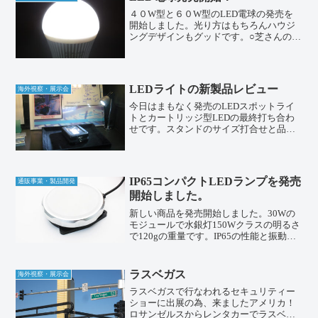
４０W型と６０W型のLED電球の発売を
開始しました。光り方はもちろんハウジ
ングデザインもグッドです。○芝さんの
LED電球と比較しても遜色ありません。
ハロゲン電球と交換するだけでなのでお
手軽にエコです！蛍光灯電球と違って
「パッと」点灯するし、...
LEDライトの新製品レビュー
海外視察・展示会
今日はまもなく発売のLEDスポットライ
トとカートリッジ型LEDの最終打ち合わ
せです。スタンドのサイズ打合せと品質
のチェックです。発売が楽しみです。
MR16ソケット LEDライトMR16 LEDライ
ト用スタンド ショーケース内照明品質も
問題な...
IP65コンパクトLEDランプを発売
通販事業・製品開発
開始しました。
新しい商品を発売開始しました。30Wの
モジュールで水銀灯150Wクラスの明るさ
で120gの重量です。IP65の性能と振動テ
ストにも合格している、信頼の高いLED
ランプです。詳細はこちらをご覧くださ
い。エコゾーン：
ラスベガス
海外視察・展示会
ラスベガスで行なわれるセキュリティー
ショーに出展の為、来ましたアメリカ！
ロサンゼルスからレンタカーでラスベガ