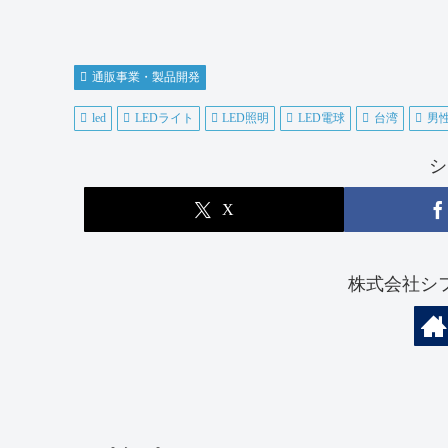
通販事業・製品開発
led
LEDライト
LED照明
LED電球
台湾
男
シ
X
株式会社シ