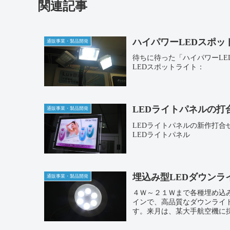
関連記事
ハイパワーLEDスポ
通販事業・製品開発
待ちに待った「ハイパワーLE
LEDスポットライト：
LEDライトパネルの打
通販事業・製品開発
LEDライトパネルの新作打
LEDライトパネル
埋込み型LEDダウンラ
通販事業・製品開発
４Ｗ～２１Ｗまで各種埋め込
インで、高品質なダウンライ
す。来月は、某大手航空機に採