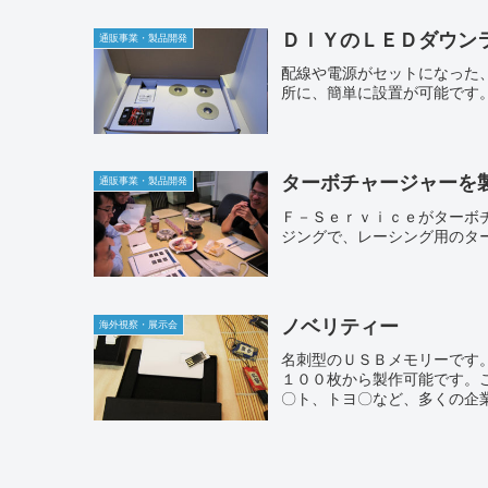
ＤＩＹのＬＥＤダウン
通販事業・製品開発
配線や電源がセットになった
所に、簡単に設置が可能です
ターボチャージャーを
通販事業・製品開発
Ｆ－Ｓｅｒｖｉｃｅがターボ
ジングで、レーシング用のタ
ノベリティー
海外視察・展示会
名刺型のＵＳＢメモリーです
１００枚から製作可能です。
〇ト、トヨ〇など、多くの企