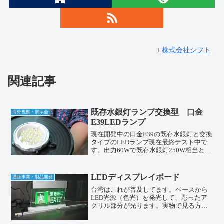
株式会社シフト
関連記事
既存水銀灯ランプ交換型 口金
海外視察・展示会
E39LEDランプ
現在開発中の口金E39の既存水銀灯と交換
タイプのLEDランプ現在最終テスト中で
す。出力60Wで既存水銀灯250W相当との
代替えが可能です。コストパフォーマン
スに優れた価格で提供予定です。400W相
当との交換型は下記で発売中！
LEDディスプレイボード
通販事業・製品開発
台湾はこれが普及してます。ベースから
LED光源（色光）を発光して、彫ったア
クリル部分が光ります。実物で見る方が
キレイですね！おそらく３W以内の消費
電力でしょうｌ。エコ、エコ日本ではま