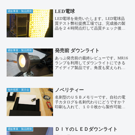
だあまり見ないです。興味がある人はご
連絡ください。
LED電球
通販事業・製品開発
LED電球を発売いたします。LED電球品
質テスト弊社提携工場では、完成後の製
品を２４時間点灯して品質チェック後出
荷致します。まだまだ高価なLED照明だ
から、品質が大事です。LED電球は日
亜・CREE・EDISONで製造が可能です。
OEMでき...
発売前 ダウンライト
通販事業・製品開発
あっぷ発売前の最終レビューです。MR16
ランプを利用してダウンライトにできる
アイディア製品です。角度も変えられま
す。７月に発売予定の天井埋め込み照明
です。蛍光灯型LEDでは実現できない、
光の広がりを実現できます。アップライ
トもちろん防水タイ...
ノベリティー
海外視察・展示会
名刺型のＵＳＢメモリーです。自社の電
子カタログを名刺代わりにどうですか？
印刷も入れて、１００枚から製作可能で
す。ご興味のある方はお問い合わせくだ
さい。大手の銀行やマイクロソ〇ト、ト
ヨ〇など、多くの企業が利用しているよ
うです。
ＤＩＹのＬＥＤダウンライト
通販事業・製品開発