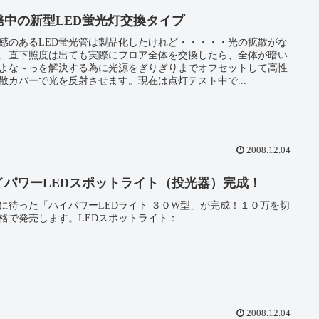
発中の新型LED蛍光灯交換タイプ
感のあるLED蛍光管は製品化したけれど・・・・・光の拡散がな
、直下照度は出ても実際にフロア全体を交換したら、全体が暗い
よな～っを解決する為に光源をぎりぎりまでオフセットして高性
散カバーで光を反射させます。現在は点灯テスト中で...
2008.12.04
イパワーLEDスポットライト（投光器）完成！
に待った「ハイパワーLEDライト ３０W型」が完成！１０万を切
格で発売します。LEDスポットライト：
2008.12.04