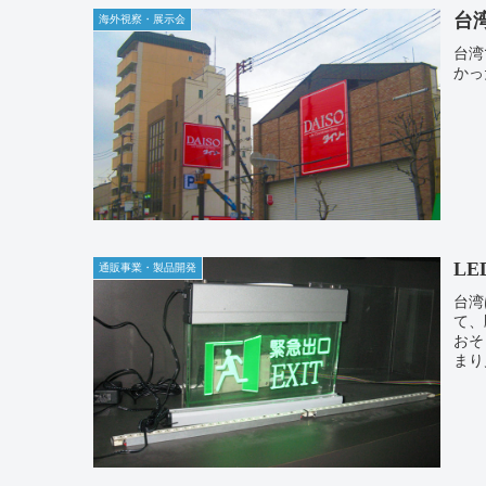
台
海外視察・展示会
台湾
かっ
L
通販事業・製品開発
台湾
て、
おそ
まり