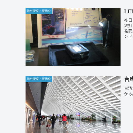
L
海外視察・展示会
今日
終打
発売
ンド
台
海外視察・展示会
台湾
から