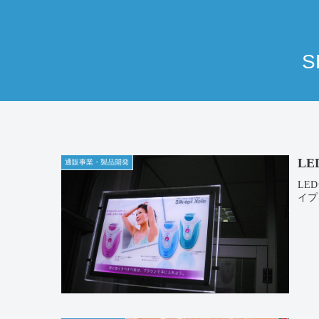
S
L
通販事業・製品開発
LE
イプ