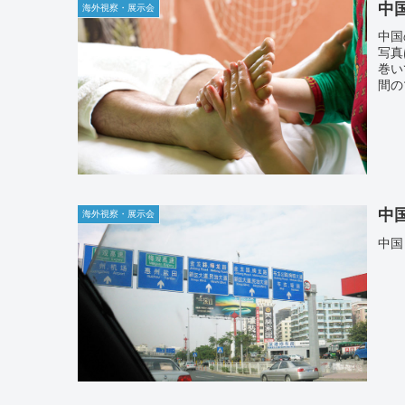
中
海外視察・展示会
中国
写真
巻い
間の
中
海外視察・展示会
中国