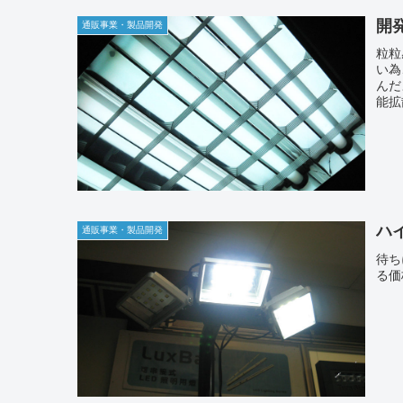
開
通販事業・製品開発
粒粒
い為
んだ
能拡
ハ
通販事業・製品開発
待ち
る価