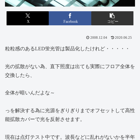
X
Facebook
コピー
2008.12.04
2020.06.25
粒粒感のあるLED蛍光管は製品化したけれど・・・・・
光の拡散がない為、直下照度は出ても実際にフロア全体を
交換したら、
全体が暗いんだよな～
っを解決する為に光源をぎりぎりまでオフセットして高性
能拡散カバーで光を反射させます。
現在は点灯テスト中です。波長などに乱れがないかを半年