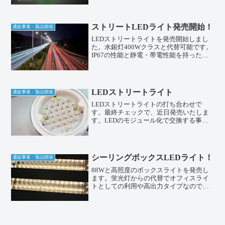
電力でしょうｌ。エコ、エコ日本ではま
だあまり見ないです。興味がある人はご
連絡ください。
ストリートLEDライト発売開始！
通販事業・製品開発
LEDストリートライトを発売開始しまし
た。水銀灯400Wクラスと代替可能です。
IP67の性能と静電・帯電性能を持った、
高信頼・高品質なストリートライトで
す。道路灯をはじめ、駐車場等にも最適
です。詳細はこちらストリートライト：
街灯・駐車場灯：
LEDストリートライト
通販事業・製品開発
LEDストリートライトの打ち合わせで
す。最終チェックで、近日発売いたしま
す。LEDのモジュール化で交換する事に
よって、光量を変えることができます。
４個のモジュール設置で、２００Wが実
現します。既存の水銀灯タイプの８００
W相当です。９０％以上...
シーリングボックスLEDライト！
通販事業・製品開発
88Wと高照度のボックスライトを発売し
ます。蛍光灯からの代替でオフィスライ
トとしての利用や高出力タイプなので、
天井高のあるスーパーなどの利用など最
適です。サイズは600*600と1200*300を
ご用意しております。色味は白色と電球
色、明る...