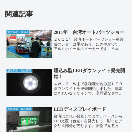
関連記事
2011年 台湾オートパーツショー
海外視察・展示会
２０１１年 台湾オートパーツショー車関
連のショーは華があり、にぎやかです。
アルミホイールのメーカーです。日本で
も有名な、D1グランプリの車両です。織
戸選手や谷口選手のオリジナルパーツを
開発しています。
埋込み型LEDダウンライト発売開
通販事業・製品開発
始！
４Ｗ～２１Ｗまで各種埋め込み型ＬＥＤ
ダウンライトを発売開始しました。非常
にきれいなデザインで、高品質なダウン
ライトです。高照度ハイパワーなダウン
ライトを中心に展開しています。来月
は、某大手航空機に採用されているＬＥ
LEDディスプレイボード
通販事業・製品開発
Ｄダウンライトをラインナッ...
台湾はこれが普及してます。ベースから
LED光源（色光）を発光して、彫ったア
クリル部分が光ります。実物で見る方が
キレイですね！おそらく３W以内の消費